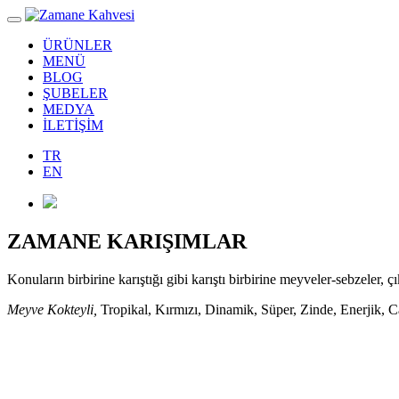
ÜRÜNLER
MENÜ
BLOG
ŞUBELER
MEDYA
İLETİŞİM
TR
EN
ZAMANE KARIŞIMLAR
Konuların birbirine karıştığı gibi karıştı birbirine meyveler-sebzeler, ç
Meyve Kokteyli,
Tropikal, Kırmızı, Dinamik, Süper, Zinde, Enerjik, Can