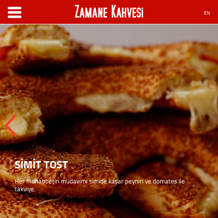
EN
SİMİT TOST
Her muhabbetin müdavimi simide kaşar peyniri ve domates ile
takviye.