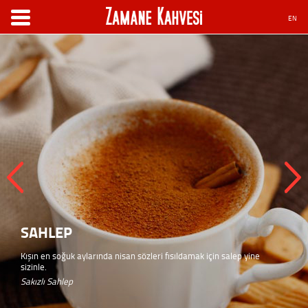
EN
SAHLEP
Kışın en soğuk aylarında nisan sözleri fısıldamak için salep yine
sizinle.
Sakızlı Sahlep