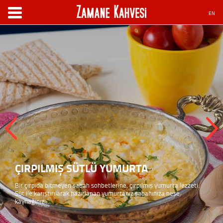
EN
ÇIRPILMIŞ SÜTLÜ YUMURTA
Bir çırpıda bitmeyen sabah sohbetlerine, çırpılmış yumurta lezzeti.
Süt ile karıştırılarak hazırlanan yumurtanız sabahınıza neşe
kaynağınız…