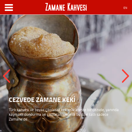
EN
CEZVEDE ZAMANE KEKİ
Türk kahvesi ve beyaz çikolatalı kek kısık ateşte bir cezvde, yanında
kaymaklı dondurma ve çikolatalı lokumla bu özel tatlı sadece
Zamane'de.