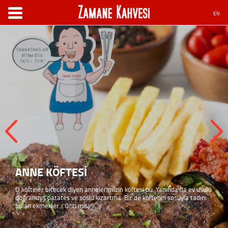
EN
ANNE KÖFTESİ
O köfteler bitecek diyen annelerimizin köftesi bu. Yanında da ev usulü
doğranmış patates ve soslu kızartma. Bir de köftenin sosuyla tadını
bulan ekmekler... Ohh mis!